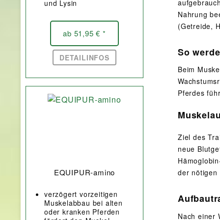
aufgebrauch
und Lysin
Nahrung bee
(Getreide, 
ab 51,95 € *
So werde
DETAILINFOS
Beim Muskel
Wachstumsre
Pferdes füh
Muskelau
Ziel des Tr
neue Blutgef
Hämoglobin-
EQUIPUR-amino
der nötigen
verzögert vorzeitigen
Aufbautr
Muskelabbau bei alten
oder kranken Pferden
Nach einer 