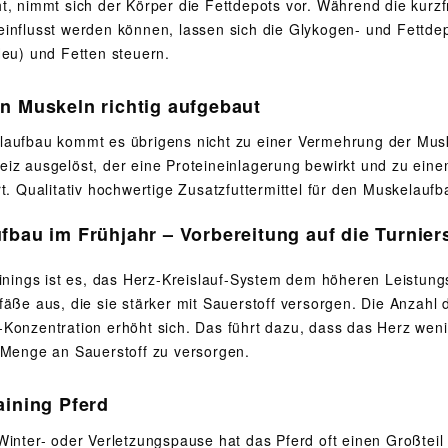
t, nimmt sich der Körper die Fettdepots vor. Während die kurzfr
influsst werden können, lassen sich die Glykogen- und Fettde
Heu) und Fetten steuern.
n Muskeln richtig aufgebaut
aufbau kommt es übrigens nicht zu einer Vermehrung der Muske
iz ausgelöst, der eine Proteineinlagerung bewirkt und zu ei
rt. Qualitativ hochwertige Zusatzfuttermittel für den Muskelauf
fbau im Frühjahr – Vorbereitung auf die Turnier
ainings ist es, das Herz-Kreislauf-System dem höheren Leistun
äße aus, die sie stärker mit Sauerstoff versorgen. Die Anzahl 
Konzentration erhöht sich. Das führt dazu, dass das Herz weni
 Menge an Sauerstoff zu versorgen.
aining Pferd
Winter- oder Verletzungspause hat das Pferd oft einen Großteil