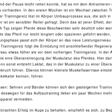
nd der Pause leicht reiten konnte, hat es mit dem Antrainieren 
s vorhanden. In den ersten Wochen ist ein Wechsel zwischen 
der Trainingsreiz löst im Körper Umbauprozesse aus, die sich i
r ist ein sensibler Reiter gefragt. Denn das ist jener Effekt, 
ch Typ zeigen Pferde diese Beschwerden sehr deutlich oder wen
lte das Pferd nur leicht longiert oder spazieren geführt werden
lungsphase passt sich der Körper an das neue Leistungsniveau 
Trainingsreiz folgt die Ermüdung mit anschließender Regenerat
veau etwas höher als vor dem vorherigen Trainingsreiz. In der 
ie eine Überanstrengung der Muskulatur des Pferdes. Hier darf 
nn sonst entsteht Laktat, das in der Muskulatur zu einer Über
nbruch führen. Ebenso können kleinste Muskelfaserrisse entst
kelkater kennen, führen.
ssen: Sehnen und Bänder können sich den gesteigerten Trainin
te deswegen für das Aufbautraining lieber ein paar Wochen me
pparat vermeiden.
nschten Erfolg im Auge zu behalten, empfiehlt es sich, zu Be