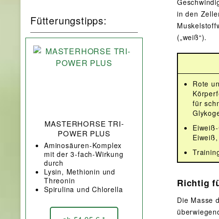
Geschwindig
in den Zell
Fütterungstipps:
Muskelstoff
(„weiß“).
Rote un
Körperf
für sch
Glykoge
MASTERHORSE TRI-
Eiweiß-
POWER PLUS
Eiweiß,
Aminosäuren-Komplex
Trainin
mit der 3-fach-Wirkung
durch
Lysin, Methionin und
Threonin
Richtig 
Spirulina und Chlorella
Die Masse d
überwiegend