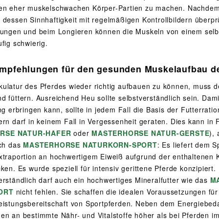
en eher muskelschwachen Körper-Partien zu machen. Nachdem 
 dessen Sinnhaftigkeit mit regelmäßigen Kontrollbildern über
bungen und beim Longieren können die Muskeln von einem selbs
fig schwierig.
mpfehlungen für den gesunden Muskelaufbau d
ulatur des Pferdes wieder richtig aufbauen zu können, muss der 
d füttern. Ausreichend Heu sollte selbstverständlich sein. Da
ng erbringen kann, sollte in jedem Fall die Basis der Futterrat
ern darf in keinem Fall in Vergessenheit geraten. Dies kann in 
RSE NATUR-HAFER
oder
MASTERHORSE NATUR-GERSTE
),
ich das
MASTERHORSE NATURKORN-SPORT
: Es liefert dem 
xtraportion an hochwertigem Eiweiß aufgrund der enthaltenen
ken. Es wurde speziell für intensiv gerittene Pferde konzipiert.
erständlich darf auch ein hochwertiges Mineralfutter wie das
M
ORT
nicht fehlen. Sie schaffen die idealen Voraussetzungen für
eistungsbereitschaft von Sportpferden. Neben dem Energiebedar
en an bestimmte Nähr- und Vitalstoffe höher als bei Pferden i