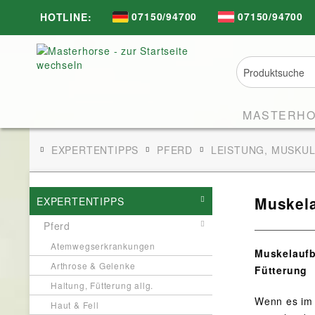
07150/94700
07150/94700
HOTLINE:
MASTERH
EXPERTENTIPPS
PFERD
LEISTUNG, MUSKU
Muskela
EXPERTENTIPPS
Pferd
Atemwegserkrankungen
Muskelaufb
Arthrose & Gelenke
Fütterung
Haltung, Fütterung allg.
Wenn es im 
Haut & Fell