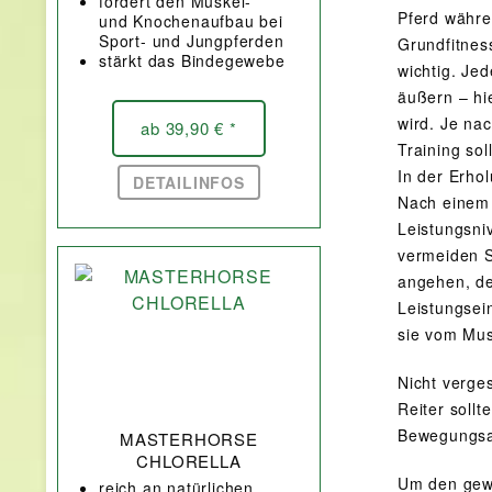
fördert den Muskel-
Pferd währe
und Knochenaufbau bei
Sport- und Jungpferden
Grundfitnes
stärkt das Bindegewebe
wichtig. Je
äußern – hie
wird. Je na
ab 39,90 € *
Training sol
In der Erho
DETAILINFOS
Nach einem 
Leistungsni
vermeiden S
angehen, de
Leistungsei
sie vom Mus
Nicht verge
Reiter soll
Bewegungsa
MASTERHORSE
CHLORELLA
Um den gewü
reich an natürlichen