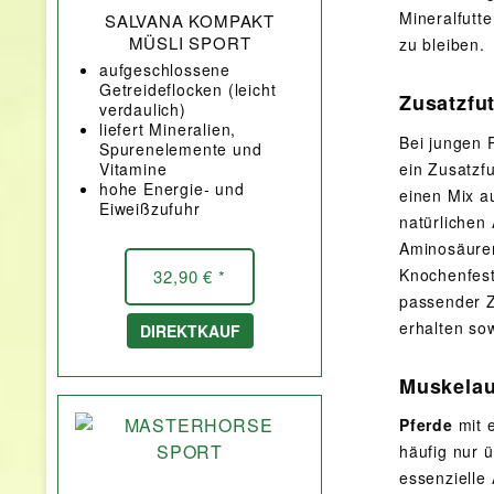
Mineralfutt
SALVANA KOMPAKT
MÜSLI SPORT
zu bleiben.
aufgeschlossene
Getreideflocken (leicht
Zusatzfu
verdaulich)
liefert Mineralien,
Bei jungen P
Spurenelemente und
Vitamine
ein Zusatzf
hohe Energie- und
einen Mix a
Eiweißzufuhr
natürlichen
Aminosäuren
Knochenfest
32,90 € *
passender Z
erhalten so
DIREKTKAUF
Muskelau
Pferde
mit 
häufig nur 
essenzielle