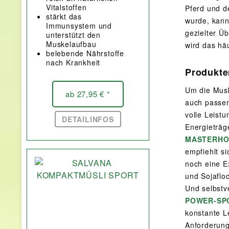
Vitalstoffen
Pferd und d
stärkt das
wurde, kann
Immunsystem und
gezielter Ü
unterstützt den
Muskelaufbau
wird das häu
belebende Nährstoffe
nach Krankheit
Produkte
Um die Musk
ab 27,95 € *
auch passen
volle Leistu
DETAILINFOS
Energieträg
MASTERHO
empfiehlt s
noch eine E
und Sojafloc
Und selbstv
POWER-SP
konstante L
Anforderung