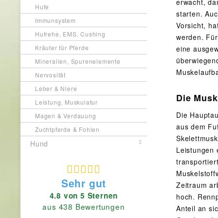
erwacht, da
Hufe
starten. Au
Immunsystem
Vorsicht, h
Hufrehe, EMS, Cushing
werden. Fü
Kräuter für Pferde
eine ausgew
überwiegend
Mineralien, Spurenelemente
Muskelaufba
Nervosität
Leber & Niere
Die Musk
Leistung, Muskulatur
Die Hauptau
Magen & Verdauung
aus dem Fut
Zuchtpferde & Fohlen
Skelettmusk
Hund
Leistungen 
transportie
Muskelstoff
Sehr gut
Zeitraum ar
4.8 von 5 Sternen
hoch. Rennp
aus 438 Bewertungen
Anteil an s