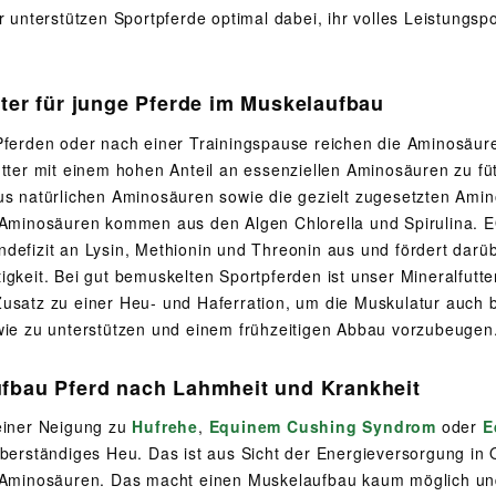
er unterstützen Sportpferde optimal dabei, ihr volles Leistungs
tter für junge Pferde im Muskelaufbau
ferden oder nach einer Trainingspause reichen die Aminosäuren i
utter mit einem hohen Anteil an essenziellen Aminosäuren z
us natürlichen Aminosäuren sowie die gezielt zugesetzten Amin
 Aminosäuren kommen aus den Algen Chlorella und Spirulina. E
defizit an Lysin, Methionin und Threonin aus und fördert darüb
igkeit. Bei gut bemuskelten Sportpferden ist unser Mineralfutt
usatz zu einer Heu- und Haferration, um die Muskulatur auch 
wie zu unterstützen und einem frühzeitigen Abbau vorzubeugen
fbau Pferd nach Lahmheit und Krankheit
einer Neigung zu
Hufrehe
,
Equinem Cushing Syndrom
oder
E
überständiges Heu. Das ist aus Sicht der Energieversorgung in 
 Aminosäuren. Das macht einen Muskelaufbau kaum möglich und 