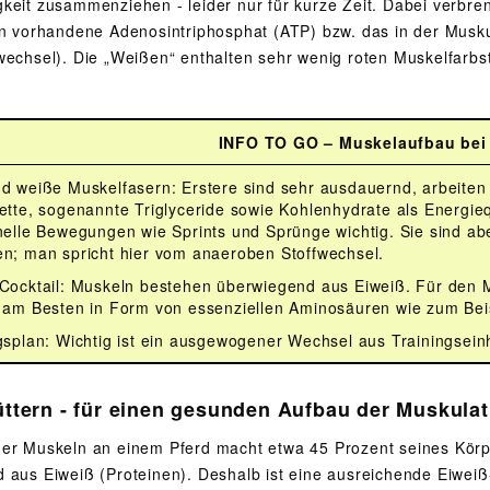
keit zusammenziehen - leider nur für kurze Zeit. Dabei verbre
en vorhandene Adenosintriphosphat (ATP) bzw. das in der Musk
wechsel). Die „Weißen“ enthalten sehr wenig roten Muskelfarbs
INFO TO GO – Muskelaufbau bei
d weiße Muskelfasern: Erstere sind sehr ausdauernd, arbeiten
ette, sogenannte Triglyceride sowie Kohlenhydrate als Energiequ
nelle Bewegungen wie Sprints und Sprünge wichtig. Sie sind ab
n; man spricht hier vom anaeroben Stoffwechsel.
Cocktail: Muskeln bestehen überwiegend aus Eiweiß. Für den 
 am Besten in Form von essenziellen Aminosäuren wie zum Beis
gsplan: Wichtig ist ein ausgewogener Wechsel aus Trainingsein
füttern - für einen gesunden Aufbau der Muskula
er Muskeln an einem Pferd macht etwa 45 Prozent seines Körp
 aus Eiweiß (Proteinen). Deshalb ist eine ausreichende Eiweiß