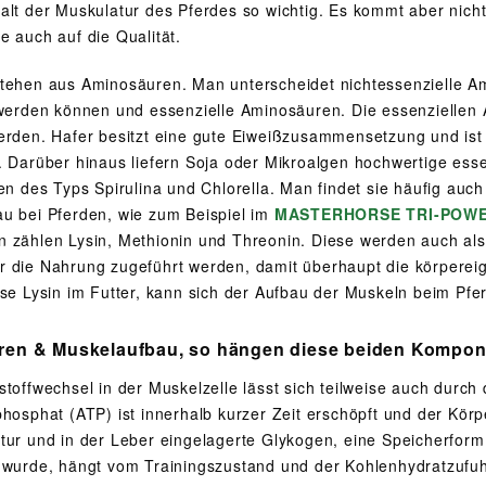
alt der Muskulatur des Pferdes so wichtig. Es kommt aber nich
e auch auf die Qualität.
tehen aus Aminosäuren. Man unterscheidet nichtessenzielle Am
 werden können und essenzielle Aminosäuren. Die essenzielle
erden. Hafer besitzt eine gute Eiweißzusammensetzung und ist s
. Darüber hinaus liefern Soja oder Mikroalgen hochwertige ess
en des Typs Spirulina und Chlorella. Man findet sie häufig auch 
u bei Pferden, wie zum Beispiel im
MASTERHORSE TRI-POW
 zählen Lysin, Methionin und Threonin. Diese werden auch als
 die Nahrung zugeführt werden, damit überhaupt die körperei
ise Lysin im Futter, kann sich der Aufbau der Muskeln beim Pfer
ren & Muskelaufbau,
so hängen diese beiden Kompo
toffwechsel in der Muskelzelle lässt sich teilweise auch durch 
phosphat (ATP) ist innerhalb kurzer Zeit erschöpft und der Kör
tur und in der Leber eingelagerte Glykogen, eine Speicherform
 wurde, hängt vom Trainingszustand und der Kohlenhydratzufuh