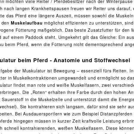
nn möchten viele Reiter / Pferdebesitzer nach der Winterpause g
ch nach langen Krankheitspausen freuen wir Reiter uns darauf, 
atte das Pferd eine längere Auszeit, müssen sowohl die Muskeln
r den
Muskelaufbau
möglichst effizienten zu unterstützen, sin
ogene Fütterung maßgeblich. Das beste Zusatzfutter für den M
 auf einem Paddock steht. Umgekehrt gilt das Gleiche: Ein ausg
u beim Pferd, wenn die Fütterung nicht dementsprechend ange
ulatur beim Pferd - Anatomie und Stoffwechsel
fgabe der Muskulatur ist Bewegung – essenziell fürs Reiten. I
ter in Muskelkontraktionen umgewandelt und ermöglicht so da
ulatur findet man rote und weiße Muskelfasern, zwei verschied
erbringen. Die „Roten“ erhalten ihre Farbe durch den hohen Ant
rt Sauerstoff in die Muskelzelle und unterstützt damit die Ener
wechsel). Sie kontrahieren sich langsam, dafür sind sie sehr 
beiten. Bei Ausdauersportlern wie zum Beispiel Distanzpferden 
ferde hingegen müssen in kurzer Zeit kraftvolle Leistung erbri
ich schnell kontrahierenden, weißen Muskelfasern. Diese können