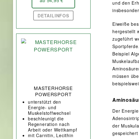
ab 54,95 € *
und den Erh
insbesonder
DETAILINFOS
Eiweiße bes
hergestellt
zugeführt w
Sportpferde
Beispiel Alg
Muskelaufba
Aminosäuren
müssen über
beispielswe
MASTERHORSE
POWERSPORT
Aminosäu
unterstützt den
Energie- und
Der Energies
Muskelstoffwechsel
Adenosintri
beschleunigt die
Regeneration nach
der Muskula
Arbeit oder Wettkampf
gespeichert
mit Carnitin, Lecithin