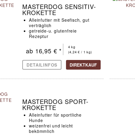
MASTERDOG SENSITIV-
KROKETTE
Alleinfutter mit Seefisch, gut
verträglich
getreide-u. glutenfreie
Rezeptur
für Hunde mit
Futtermittelunverträglichkeiten
4 kg
ab 16,95 € *
(4,24 € / 1 kg)
DETAILINFOS
DIREKTKAUF
MASTERDOG SPORT-
KROKETTE
Alleinfutter für sportliche
Hunde
weizenfrei und leicht
bekömmlich