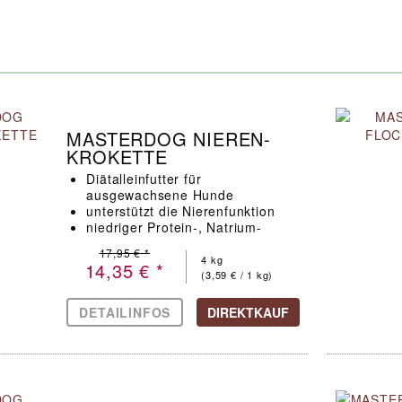
MASTERDOG NIEREN-
KROKETTE
Diätalleinfutter für
ausgewachsene Hunde
unterstützt die Nierenfunktion
niedriger Protein-, Natrium-
und Phosphorgehalt
17,95 € *
4 kg
14,35 € *
(3,59 € / 1 kg)
DETAILINFOS
DIREKTKAUF