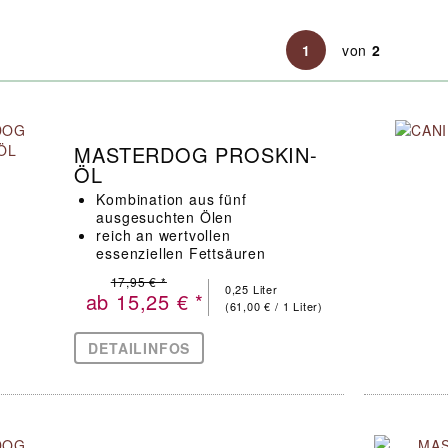
1
von
2
MASTERDOG PROSKIN-
ÖL
Kombination aus fünf
ausgesuchten Ölen
reich an wertvollen
essenziellen Fettsäuren
sorgt für geschmeidige und
17,95 € *
elastische Haut
0,25 Liter
ab 15,25 € *
(61,00 € / 1 Liter)
DETAILINFOS