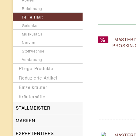
Belohnung
Fell & Haut
Gelenke
Muskulatur
Nerven
Stoffwechsel
Verdauung
Pflege-Produkte
Reduzierte Artikel
Einzelkräuter
Kräutersäfte
STALLMEISTER
MARKEN
EXPERTENTIPPS