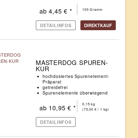
von Haut und Fell
unterstützt die körpereigene
ab 4,45 € *
100 Gramm
Entgiftungsfunktion
DETAILINFOS
DIREKTKAUF
MASTERDOG SPUREN-
KUR
hochdosiertes Spurenelement-
Präparat
getreidefrei
Spurenelemente überwiegend
organisch gebunden
0,15 kg
ab 10,95 € *
(73,00 € / 1 kg)
DETAILINFOS