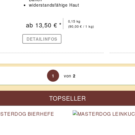
widerstandsfähige Haut
0,15 kg
ab 13,50 € *
(90,00 € / 1 kg)
DETAILINFOS
1
von
2
TOPSELLER