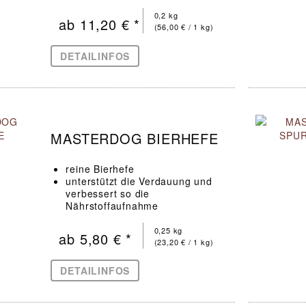
unterstützt den Hund auch
optimal während des
0,2 kg
ab 11,20 € *
Fellwechsels
(56,00 € / 1 kg)
DETAILINFOS
MASTERDOG BIERHEFE
reine Bierhefe
unterstützt die Verdauung und
verbessert so die
Nährstoffaufnahme
reich an B-Vitaminen,
Aminosäuren und Enzymen
0,25 kg
ab 5,80 € *
(23,20 € / 1 kg)
DETAILINFOS