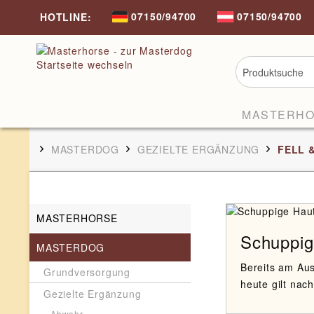
07150/94700
07150/94700
HOTLINE:
MASTERH
MASTERDOG
GEZIELTE ERGÄNZUNG
FELL 
MASTERHORSE
Schuppig
MASTERDOG
Bereits am Au
Grundversorgung
heute gilt nach
Gezielte Ergänzung
Abwehr