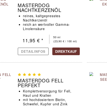
MASTERDOG
NACHTKERZENÖL
reines, kaltgepresstes
Nachtkerzenöl
reich an wertvoller Gamma-
Linolensäure
für geschmeidige Haut und
glänzendes Fell sowie ein
50 ml
11,95 € *
starkes Immunsystem
(23,90 € / 100 ml)
DETAILINFOS
DIREKTKAUF
MASTERDOG FELL
PERFEKT
Komplettversorgung für Fell,
Haut und Krallen
mit hochdosiertem Biotin,
Schwefel, Kupfer und Zink