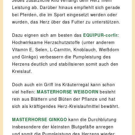
Jedes zusätzliche Kilo verlangt dem Herz mehr
Leistung ab. Darüber hinaus empfiehlt sich gerade
bei Pferden, die im Sport eingesetzt werden oder
wurden, das Herz über das Futter zu unterstützen.
Dazu eignen sich am besten das
EQUIPUR-corfit
:
Hochwirksame Herzschutzstoffe (unter anderem
Vitamin E, Selen, L-Carnitin, Knoblauch, Weißdorn
und Ginkgo) verbessern die Pumpleistung des
Herzens deutlich und stabilisieren somit auch den
Kreislauf.
Doch auch ein Griff ins Kräuterregal kann schon
viel helfen:
MASTERHORSE WEIßDORN
besteht
rein aus Blättern und Blüten der Pflanze und hat
sich als kräftigendes Herz-Kreislaufmittel bewährt.
MASTERHORSE GINKGO
kann die Durchblutung
insbesondere der kleinsten Blutgefäße anregen
und somit die Pumpleistung des Herzens wieder