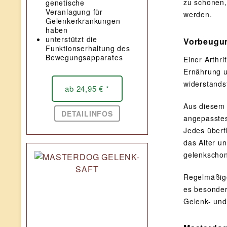
zu schonen,
genetische
Veranlagung für
werden.
Gelenkerkrankungen
haben
unterstützt die
Vorbeugun
Funktionserhaltung des
Bewegungsapparates
Einer Arthr
Ernährung u
widerstands
ab 24,95 € *
Aus diesem 
DETAILINFOS
angepasstes
Jedes überf
das Alter u
gelenkschon
Regelmäßige
es besonder
Gelenk- und