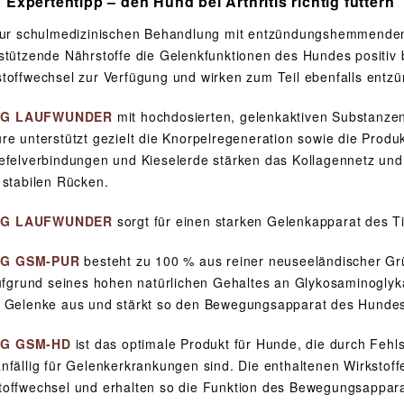
Expertentipp – den Hund bei Arthritis richtig füttern
 zur schulmedizinischen Behandlung mit entzündungshemmende
stützende Nährstoffe die Gelenkfunktionen des Hundes positiv be
toffwechsel zur Verfügung und wirken zum Teil ebenfalls en
G LAUFWUNDER
mit hochdosierten, gelenkaktiven Substanzen
re unterstützt gezielt die Knorpelregeneration sowie die Produ
efelverbindungen und Kieselerde stärken das Kollagennetz und
 stabilen Rücken.
G LAUFWUNDER
sorgt für einen starken Gelenkapparat des T
G GSM-PUR
besteht zu 100 % aus reiner neuseeländischer Grü
aufgrund seines hohen natürlichen Gehaltes an Glykosaminogly
 Gelenke aus und stärkt so den Bewegungsapparat des Hunde
G GSM-HD
ist das optimale Produkt für Hunde, die durch Fehl
nfällig für Gelenkerkrankungen sind. Die enthaltenen Wirkstof
offwechsel und erhalten so die Funktion des Bewegungsappara