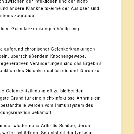
h zwischen der infektiösen und der nicht-
n und andere Krankheitskeime der Auslöser sind,
systems zugrunde.
 beiden Gelenkerkrankungen häufig eng
ie aufgrund chronischer Gelenkerkrankungen
orpeln, überschießendem Knochengewebe,
degenerativen Veränderungen sind das Ergebnis
nktion des Gelenks deutlich ein und führen zu
eine Gelenkentzündung oft zu bleibenden
te Grund für eine nicht-infektiöse Arthritis ein
elbestandteile werden vom Immunsystem des
ündungsreaktion bekämpft.
immer wieder neue Arthritis-Schübe, deren
weiter schädigen. So entsteht der typische