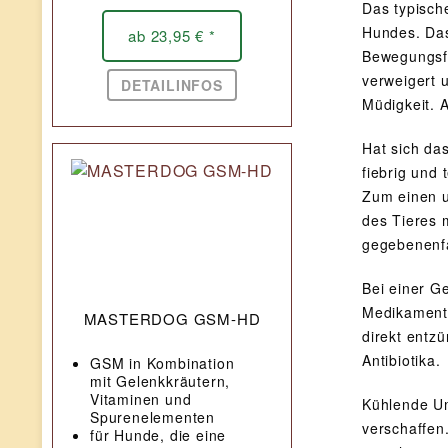
Das typisch
Hundes. Das
ab 23,95 € *
Bewegungsfä
verweigert u
DETAILINFOS
Müdigkeit. A
Hat sich das
fiebrig und
Zum einen u
des Tieres 
gegebenenfa
Bei einer G
Medikamente
MASTERDOG GSM-HD
direkt entz
Antibiotika.
GSM in Kombination
mit Gelenkkräutern,
Vitaminen und
Kühlende Um
Spurenelementen
verschaffen
für Hunde, die eine