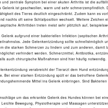
e und zentrale Symptom bei einer akuten Arthritis ist die auffä
 Gelenk ist geschwollen, warm und sehr schmerzempfindlich. Da
higkeit des Tieres deutlich eingeschränkt. Zudem kann es v
nd nachts oft seine Schlafposition wechselt. Weitere Zeichen e
septische Arthritiden treten meist sehr plötzlich auf, beispiel
 Gelenk aufgrund einer bakteriellen Infektion (septischen Arthri
 teilnahmslos. Jede Gelenkentzündung sollte schnellstmöglich u
m die starken Schmerzen zu lindern und zum anderen, damit la
möglichst verhindert werden. Schmerzmittel, Antibiotika, en
lls auch chirurgische Maßnahmen sind hier häufig notwendig.
elenkentzündung verabreicht der Tierarzt dem Hund entzünd
. Bei einer starken Entzündung spült er das betroffene Gelenk
ündungshemmende Mittel ins Gelenk einbringen. Sind Bakterien V
schläge um das erkrankte Gelenk des Hundes können bei einer 
. Leichte Bewegung, Physiotherapie und Massagen unterstütze