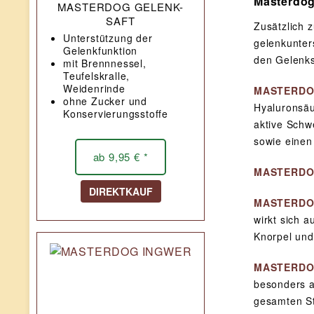
Masterdog 
MASTERDOG GELENK-
SAFT
Zusätzlich
Unterstützung der
gelenkunter
Gelenkfunktion
den Gelenks
mit Brennnessel,
Teufelskralle,
Weidenrinde
MASTERDO
ohne Zucker und
Hyaluronsäu
Konservierungsstoffe
aktive Schw
sowie einen
ab 9,95 € *
MASTERDO
DIREKTKAUF
MASTERDO
wirkt sich 
Knorpel und
MASTERDO
besonders a
gesamten St