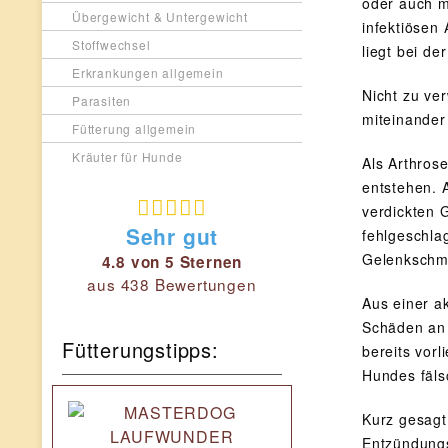
oder auch m
Übergewicht & Untergewicht
infektiösen
Stoffwechsel
liegt bei d
Erkrankungen allgemein
Nicht zu ve
Parasiten
miteinander
Fütterung allgemein
Kräuter für Hunde
Als Arthros
entstehen. 
verdickten 
Sehr gut
fehlgeschla
Gelenkschm
4.8 von 5 Sternen
aus 438 Bewertungen
Aus einer a
Schäden an d
Fütterungstipps:
bereits vor
Hundes fäls
Kurz gesagt
Entzündungs