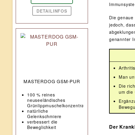
Immunsystem
DETAILINFOS
Die genaue U
jedoch, das
abgeklungen
genannter I
Arthrit
Man unt
MASTERDOG GSM-PUR
Die ric
um die
100 % reines
neuseeländisches
Ergänzu
Grünlippmuschelkonzentrat
Bewegu
natürliche
Gelenkschmiere
verbessert die
Der Krank
Beweglichkeit