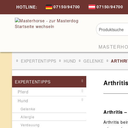
07150/94700
07150/94700
HOTLINE:
MASTERH
EXPERTENTIPPS
HUND
GELENKE
ARTHRI
Arthrit
EXPERTENTIPPS
Pferd
Hund
Gelenke
Arthritis
Allergie
Arthritis b
Verdauung