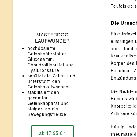
Teufelskreis
Die Ursac
Eine
infekt
MASTERDOG
LAUFWUNDER
eindringen 
hochdosierte
auch durch 
Gelenknährstoffe:
Krankheitse
Glucosamin,
Körper des 
Chondroitinsulfat und
Hyaluronsäure
Bei einem Z
schützt die Zellen und
Entzündung 
unterstützt den
Gelenkstoffwechsel
Die
Nicht-i
stabilisiert den
gesamten
Hundes wird
Gelenkapparat und
Knorpelteil
steigert so die
Arthrose kön
Bewegungsfreude
Häufig find
ab 17,95 € *
rheumatoide