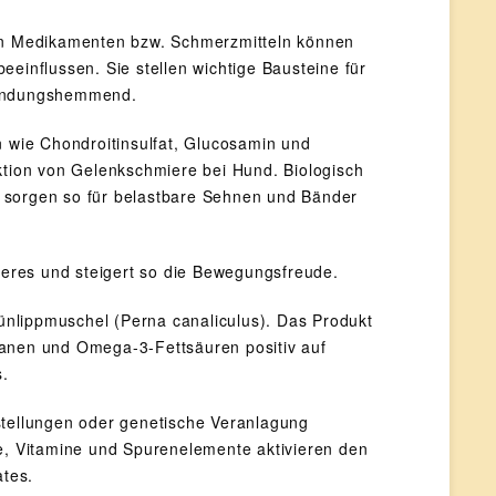
n Medikamenten bzw. Schmerzmitteln können
einflussen. Sie stellen wichtige Bausteine für
tzündungshemmend.
 wie Chondroitinsulfat, Glucosamin und
ktion von Gelenkschmiere bei Hund. Biologisch
 sorgen so für belastbare Sehnen und Bänder
ieres und steigert so die Bewegungsfreude.
nlippmuschel (Perna canaliculus). Das Produkt
kanen und Omega-3-Fettsäuren positiv auf
s.
stellungen oder genetische Veranlagung
fe, Vitamine und Spurenelemente aktivieren den
tes.