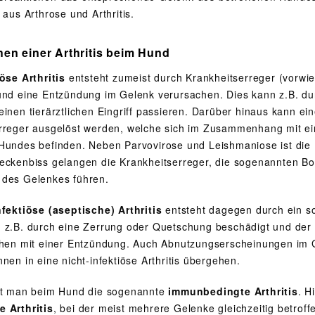
 aus Arthrose und Arthritis.
hen einer Arthritis beim Hund
iöse Arthritis
entsteht zumeist durch Krankheitserreger (vorwi
und eine Entzündung im Gelenk verursachen. Dies kann z.B. dur
einen tierärztlichen Eingriff passieren. Darüber hinaus kann ei
rreger ausgelöst werden, welche sich im Zusammenhang mit ei
Hundes befinden. Neben Parvovirose und Leishmaniose ist die B
eckenbiss gelangen die Krankheitserreger, die sogenannten Bor
des Gelenkes führen.
nfektiöse (aseptische) Arthritis
entsteht dagegen durch ein s
 z.B. durch eine Zerrung oder Quetschung beschädigt und der 
chen mit einer Entzündung. Auch Abnutzungserscheinungen im G
nen in eine nicht-infektiöse Arthritis übergehen.
et man beim Hund die sogenannte
immunbedingte Arthritis
. H
 Arthritis
, bei der meist mehrere Gelenke gleichzeitig betroff