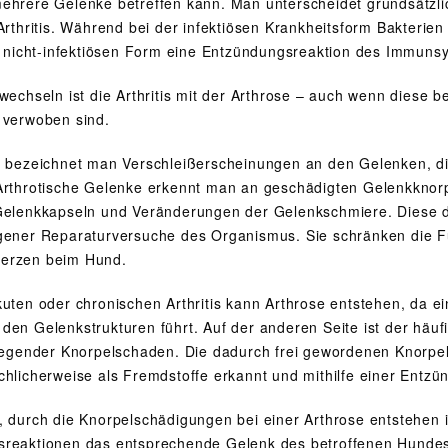
ehrere Gelenke betreffen kann. Man unterscheidet grundsätzlic
 Arthritis. Während bei der infektiösen Krankheitsform Bakterie
er nicht-infektiösen Form eine Entzündungsreaktion des Immun
rwechseln ist die Arthritis mit der Arthrose – auch wenn diese
 verwoben sind.
e bezeichnet man Verschleißerscheinungen an den Gelenken, d
Arthrotische Gelenke erkennt man an geschädigten Gelenkkn
Gelenkkapseln und Veränderungen der Gelenkschmiere. Diese 
gener Reparaturversuche des Organismus. Sie schränken die Fu
erzen beim Hund.
kuten oder chronischen Arthritis kann Arthrose entstehen, da 
en Gelenkstrukturen führt. Auf der anderen Seite ist der häufigs
liegender Knorpelschaden. Die dadurch frei gewordenen Knorp
chlicherweise als Fremdstoffe erkannt und mithilfe einer Entz
, durch die Knorpelschädigungen bei einer Arthrose entstehen 
reaktionen das entsprechende Gelenk des betroffenen Hundes 