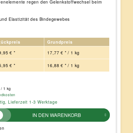
renelemente regen den Gelenkstoffwechsel beim
t und Elastizität des Bindegewebes
tückpreis
Grundpreis
9,95 € *
17,77 € * / 1 kg
5,95 € *
16,88 € * / 1 kg
 / 1 kg
ndkosten
tig, Lieferzeit 1-3 Werktage
IN DEN
WARENKORB
en