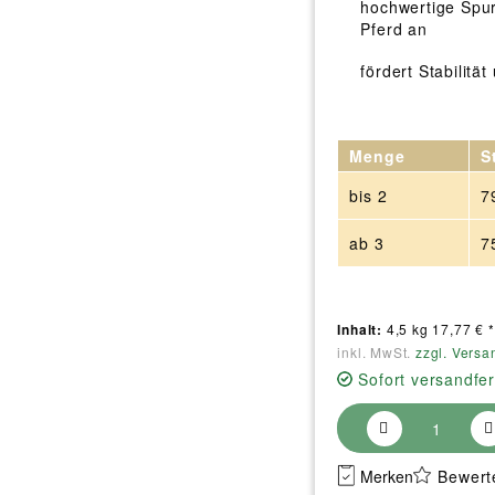
hochwertige Spu
Pferd an
fördert Stabilitä
Menge
S
bis
2
7
ab
3
7
Inhalt:
4,5 kg 17,77 € *
inkl. MwSt.
zzgl. Versa
Sofort versandfer
Merken
Bewert