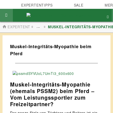
EXPERTENTIPPS
SALE
MER
...
EXPERTENTIPPS
MUSKEL-INTEGRITÄTS-MYOPATHI
Muskel-Integritäts-Myopathie beim
Pferd
Muskel-Integritäts-Myopathie
(ehemals PSSM2) beim Pferd –
Vom Leistungssportler zum
Freizeitpartner?
Der ganze Stolz von Züchtern und Reitern ist ein