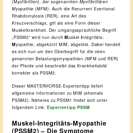
(Myofibrillen), der sogenannten
Myofibrillären
Myopathie
(MFM). Auch die Recurrent Exertional
Rhabdomylosis (RER), eine Art des
Kreuzverschlags, gilt als eine Form dieser
Muskelkrankheit. Der umgangssprachliche Begriff
„PSSM2“ wird nun durch
M
uskel-
I
ntegritäts-
M
yopathie, abgekürzt MIM, abgelöst. Dabei handelt
es sich nun um den Oberbegriff für die oben
genannten Belastungsmyopathien (MFM und RER)
der Pferde und beschreibt das Krankheitsbild
korrekter als PSSM2.
Dieser MASTERHORSE-Expertentipp liefert
allgemeine Informationen zu MIM (ehemals
PSSM2). Näheres zu PSSM1 findet sich unter
folgendem Link:
Expertentipp PSSM
Muskel-Integritäts-Myopathie
(PSSM2) – Die Symptome